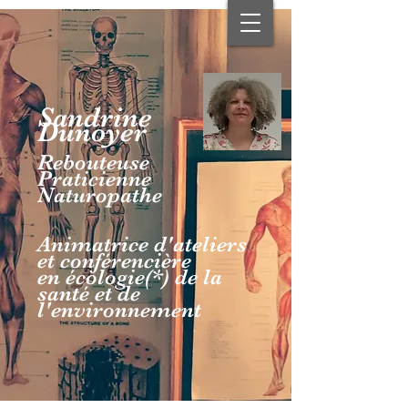
Sandrine
Dunoyer
Rebouteuse
Praticienne
Naturopathe
Animatrice d'ateliers
et conférencière
en écologie(*) de la
santé et de
l'environnement