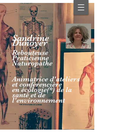
Sandrine
Dunoyer
Rebouteuse
Praticienne
Naturopathe
Animatrice d'ateliers
et conférencière
en écologie(*) de la
santé et de
l'environnement