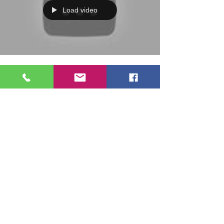
Load video
Ménopause, quand les
femmes en parlent...
Documentaire ARTE
Après ma série "Le ventre des femmes: ce tabou
social insensé" (voir blog par ailleurs), voici un
documentaire ARTE émouvant, sur des...